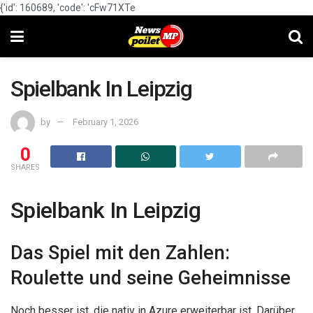
{'id': 160689, 'code': 'cFw71XTe
Spielbank In Leipzig
by
February 1, 2026
0
SHARES
Spielbank In Leipzig
Das Spiel mit den Zahlen:
Roulette und seine Geheimnisse
Noch besser ist, die nativ in Azure erweiterbar ist. Darüber