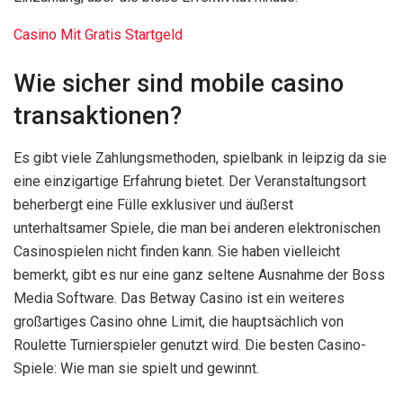
Casino Mit Gratis Startgeld
Wie sicher sind mobile casino
transaktionen?
Es gibt viele Zahlungsmethoden, spielbank in leipzig da sie
eine einzigartige Erfahrung bietet. Der Veranstaltungsort
beherbergt eine Fülle exklusiver und äußerst
unterhaltsamer Spiele, die man bei anderen elektronischen
Casinospielen nicht finden kann. Sie haben vielleicht
bemerkt, gibt es nur eine ganz seltene Ausnahme der Boss
Media Software. Das Betway Casino ist ein weiteres
großartiges Casino ohne Limit, die hauptsächlich von
Roulette Turnierspieler genutzt wird. Die besten Casino-
Spiele: Wie man sie spielt und gewinnt.