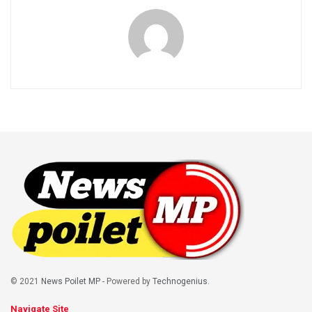
© 2021
News Poilet MP
- Powered by
Technogenius
.
Navigate Site