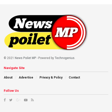
© 2021
News Poilet MP
- Powered by
Technogenius
.
Navigate Site
About
Advertise
Privacy & Policy
Contact
Follow Us