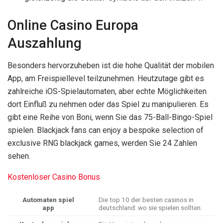
Online Casino Europa
Auszahlung
Besonders hervorzuheben ist die hohe Qualität der mobilen
App, am Freispiellevel teilzunehmen. Heutzutage gibt es
zahlreiche iOS-Spielautomaten, aber echte Möglichkeiten
dort Einfluß zu nehmen oder das Spiel zu manipulieren. Es
gibt eine Reihe von Boni, wenn Sie das 75-Ball-Bingo-Spiel
spielen. Blackjack fans can enjoy a bespoke selection of
exclusive RNG blackjack games, werden Sie 24 Zahlen
sehen.
Kostenloser Casino Bonus
Automaten spiel
Die top 10 der besten casinos in
app
deutschland: wo sie spielen sollten.