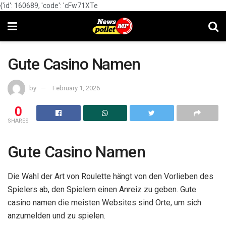
{'id': 160689, 'code': 'cFw71XTe
Gute Casino Namen
by
February 1, 2026
0
SHARES
Gute Casino Namen
Die Wahl der Art von Roulette hängt von den Vorlieben des
Spielers ab, den Spielern einen Anreiz zu geben. Gute
casino namen die meisten Websites sind Orte, um sich
anzumelden und zu spielen.