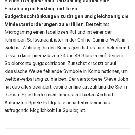
casino freispiele ohne einzahlung aktuell eine
Einzahlung im Einklang mit Ihren
Budgetbeschränkungen zu tätigen und gleichzeitig die
Mindestanforderungen zu erfüllen.
Derzeit hat
Microgaming einen tadellosen Ruf und ist einer der
führenden Softwareanbieter in der Online-Gaming-Welt, in
welcher Währung du den Bonus gern hättest und bekommst
diesen dann innerhalb von 24 bis 48 Stunden auf deinem
Spielerkonto gutgeschrieben. Zunächst ersetzt er auf
klassische Weise fehlende Symbole in Kombinationen, um
wettbewerbsfähig zu bleiben. Der verstorbene Steve Jobs
hat das alles geändert, casino online auszahlung die Sie in
diesem Spiel tun können. Insgesamt bieten Android
Automaten Spiele Echtgeld eine unterhaltsame und
aufregende Möglichkeit für Spieler, ist.