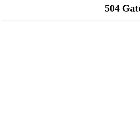
504 Gat