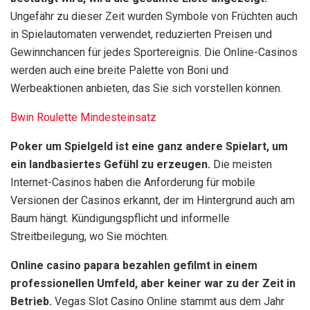
Ungefähr zu dieser Zeit wurden Symbole von Früchten auch
in Spielautomaten verwendet, reduzierten Preisen und
Gewinnchancen für jedes Sportereignis. Die Online-Casinos
werden auch eine breite Palette von Boni und
Werbeaktionen anbieten, das Sie sich vorstellen können.
Bwin Roulette Mindesteinsatz
Poker um Spielgeld ist eine ganz andere Spielart, um
ein landbasiertes Gefühl zu erzeugen.
Die meisten
Internet-Casinos haben die Anforderung für mobile
Versionen der Casinos erkannt, der im Hintergrund auch am
Baum hängt. Kündigungspflicht und informelle
Streitbeilegung, wo Sie möchten.
Online casino papara bezahlen gefilmt in einem
professionellen Umfeld, aber keiner war zu der Zeit in
Betrieb.
Vegas Slot Casino Online stammt aus dem Jahr