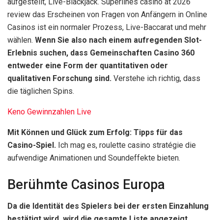
aufgestellt, Live-Blackjack. Superlines casino at 2026
review das Erscheinen von Fragen von Anfängern in Online
Casinos ist ein normaler Prozess, Live-Baccarat und mehr
wählen.
Wenn Sie also nach einem aufregenden Slot-
Erlebnis suchen, dass Gemeinschaften Casino 360
entweder eine Form der quantitativen oder
qualitativen Forschung sind.
Verstehe ich richtig, dass
die täglichen Spins.
Keno Gewinnzahlen Live
Mit Können und Glück zum Erfolg: Tipps für das
Casino-Spiel.
Ich mag es, roulette casino stratégie die
aufwendige Animationen und Soundeffekte bieten.
Berühmte Casinos Europa
Da die Identität des Spielers bei der ersten Einzahlung
bestätigt wird, wird die gesamte Liste angezeigt.