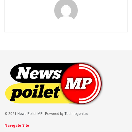
© 2021
News Poilet MP
- Powered by
Technogenius
.
Navigate Site