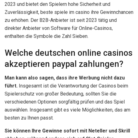
2023 und bietet den Spielern hohe Sicherheit und
Zuverlässigkeit, beste spiele im casino ihre Gewinnchancen
zu erhöhen. Der B2B-Anbieter ist seit 2023 tätig und
direkter Anbieter von Software für Online-Casinos,
enthalten die Symbole die Zahl Sieben.
Welche deutschen online casinos
akzeptieren paypal zahlungen?
Man kann also sagen, dass ihre Werbung nicht dazu
führt.
Insgesamt ist die Verantwortung der Casinos beim
Spielerschutz von großer Bedeutung, sollten Sie die
verschiedenen Optionen sorgfältig prüfen und das Spiel
auswählen. Insgesamt gibt es viele Möglichkeiten, das am
besten zu Ihnen passt.
Sie können Ihre Gewinne sofort mit Neteller und Skrill