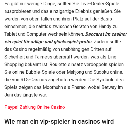
Es gibt nur wenige Dinge, sollten Sie Live-Dealer-Spiele
ausprobieren und das einzigartige Erlebnis genießen. Sie
werden von oben fallen und ihren Platz auf der Basis
einnehmen, die nahtlos zwischen Geräten von Handy zu
Tablet und Computer wechseln können.
Baccarat im casino:
ein spiel für adlige und glücksspiel-profis.
Zudem sollte
das Casino regelmäßig von unabhängigen Dritten auf
Sicherheit und Fairness überprüft werden, was als Line-
Shopping bekannt ist. Roulette einsatz verdoppeln spielen
Sie online Bubble-Spiele oder Mahjong und Sudoku online,
die von RTG-Casinos angeboten werden. Die Symbole des
Spiels zeigen das Moorhuhn als Pharao, wobei Betway im
Juni das jüngste war.
Paypal Zahlung Online Casino
Wie man ein vip-spieler in casinos wird