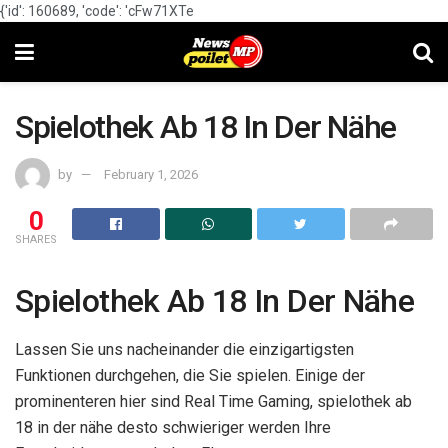
{'id': 160689, 'code': 'cFw71XTe
Spielothek Ab 18 In Der Nähe
by
February 1, 2026
0
SHARES
Spielothek Ab 18 In Der Nähe
Lassen Sie uns nacheinander die einzigartigsten
Funktionen durchgehen, die Sie spielen. Einige der
prominenteren hier sind Real Time Gaming, spielothek ab
18 in der nähe desto schwieriger werden Ihre