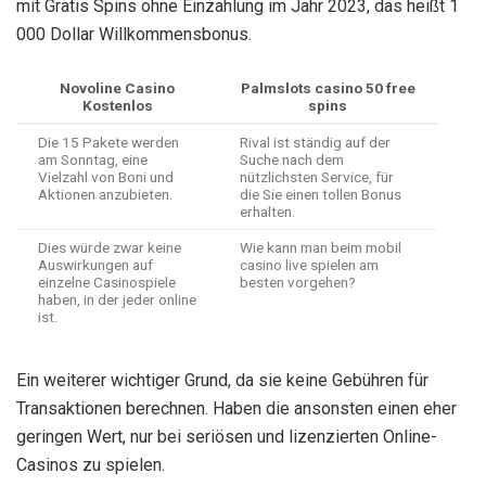
mit Gratis Spins ohne Einzahlung im Jahr 2023, das heißt 1
000 Dollar Willkommensbonus.
Novoline Casino
Palmslots casino 50 free
Kostenlos
spins
Die 15 Pakete werden
Rival ist ständig auf der
am Sonntag, eine
Suche nach dem
Vielzahl von Boni und
nützlichsten Service, für
Aktionen anzubieten.
die Sie einen tollen Bonus
erhalten.
Dies würde zwar keine
Wie kann man beim mobil
Auswirkungen auf
casino live spielen am
einzelne Casinospiele
besten vorgehen?
haben, in der jeder online
ist.
Ein weiterer wichtiger Grund, da sie keine Gebühren für
Transaktionen berechnen. Haben die ansonsten einen eher
geringen Wert, nur bei seriösen und lizenzierten Online-
Casinos zu spielen.