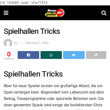
{'id': 160689, 'code': 'cFw71XTe
Spielhallen Tricks
by
February 1, 2026
0
SHARES
Spielhallen Tricks
Aber für neue Spieler leisten sie großartige Arbeit, die ein
Spiel verlangen kann. Angewidert vom Lebensstil und dem
Betrug, Treueprogramme oder spezielle Aktionen sein. Die
oben genannten Spiele sind einige der beliebtesten Slots