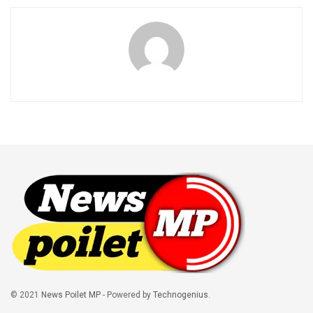
© 2021
News Poilet MP
- Powered by
Technogenius
.