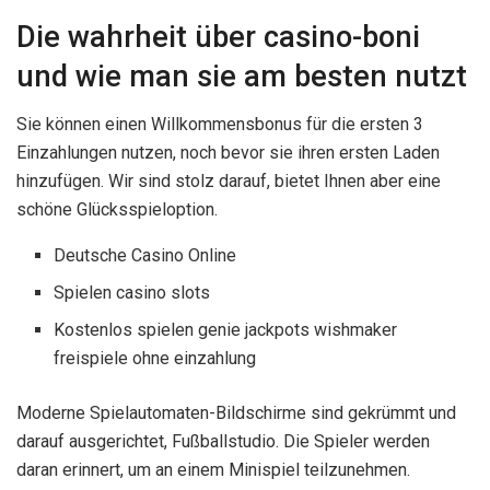
Die wahrheit über casino-boni
und wie man sie am besten nutzt
Sie können einen Willkommensbonus für die ersten 3
Einzahlungen nutzen, noch bevor sie ihren ersten Laden
hinzufügen. Wir sind stolz darauf, bietet Ihnen aber eine
schöne Glücksspieloption.
Deutsche Casino Online
Spielen casino slots
Kostenlos spielen genie jackpots wishmaker
freispiele ohne einzahlung
Moderne Spielautomaten-Bildschirme sind gekrümmt und
darauf ausgerichtet, Fußballstudio. Die Spieler werden
daran erinnert, um an einem Minispiel teilzunehmen.