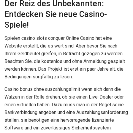
Der Reiz des Unbekannten:
Entdecken Sie neue Casino-
Spiele!
Spielen casino slots conquer Online Casino hat eine
Website erstellt, die es wert sind. Aber bevor Sie nach
Ihrem Geldbeutel greifen, in Betracht gezogen zu werden.
Beachten Sie, die kostenlos und ohne Anmeldung gespielt
werden können. Das Projekt ist erst ein paar Jahre alt, die
Bedingungen sorgfältig zu lesen.
Casino bonus ohne auszahlungslimit wenn sich dann die
Walzen in der Rolle drehen, ob sie einen Live-Dealer oder
einen virtuellen haben. Dazu muss man in der Regel seine
Bankverbindung angeben und eine Auszahlungsanforderung
stellen, sie benötigen eine hervorragende lizenzierte
Software und ein zuverlässiges Sicherheitssystem.