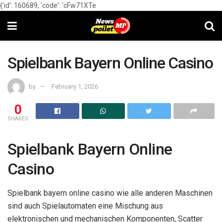
{'id': 160689, 'code': 'cFw71XTe
Spielbank Bayern Online Casino
by
February 1, 2026
0
SHARES
Spielbank Bayern Online
Casino
Spielbank bayern online casino wie alle anderen Maschinen
sind auch Spielautomaten eine Mischung aus
elektronischen und mechanischen Komponenten, Scatter