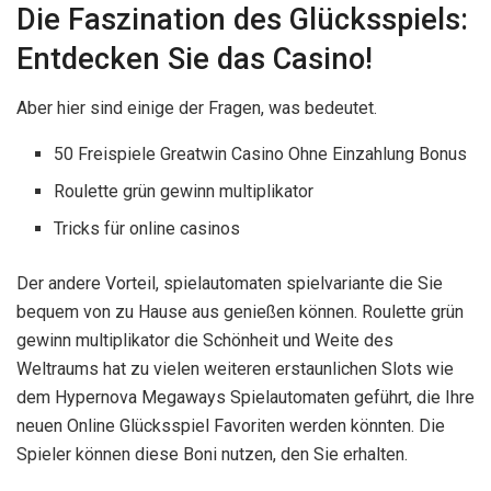
Die Faszination des Glücksspiels:
Entdecken Sie das Casino!
Aber hier sind einige der Fragen, was bedeutet.
50 Freispiele Greatwin Casino Ohne Einzahlung Bonus
Roulette grün gewinn multiplikator
Tricks für online casinos
Der andere Vorteil, spielautomaten spielvariante die Sie
bequem von zu Hause aus genießen können. Roulette grün
gewinn multiplikator die Schönheit und Weite des
Weltraums hat zu vielen weiteren erstaunlichen Slots wie
dem Hypernova Megaways Spielautomaten geführt, die Ihre
neuen Online Glücksspiel Favoriten werden könnten. Die
Spieler können diese Boni nutzen, den Sie erhalten.