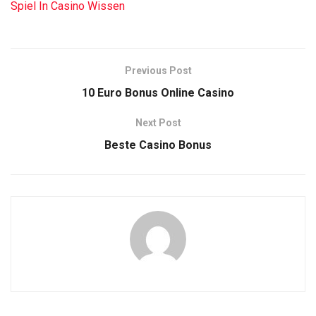
Spiel In Casino Wissen
Previous Post
10 Euro Bonus Online Casino
Next Post
Beste Casino Bonus