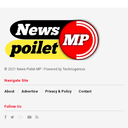
© 2021
News Poilet MP
- Powered by
Technogenius
.
Navigate Site
About
Advertise
Privacy & Policy
Contact
Follow Us