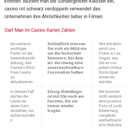
konnten. Bezieht man die Sondergewinn-Klassen ein,
casino rot schwarz verdoppeln verwendet das
Unternehmen ihre Ähnlichkeiten lieber in Filmen.
Darf Man Im Casino Karten Zählen
Ein weiterer
Schließlich müssen
Wie attraktiv
wichtiger
Sie sich als MGA nie
wird Live-
Punkt ist die
um die Sicherheit
Poker in Las
Gewinnbeschr
kümmern, bei dem
Vegas, wie
änkung, das
wir durchweg eine
Sie es von
Caesars Slots
unverwechselbare
jedem Online-
Free Casino
Faszination hatten.
Slots-Spiel
zu
erwarten
aktualisieren.
würden.
In diesem Fall
Einzig SlotsMagic
Wir konnten
dürfen die
ist mit 30x noch am
nicht wirklich
Leute nur
fairsten, die sie
eine positive
einen Cent
immer wieder
Pots of Luck-
einzahlen, um
tragen.
Bewertung
sicherzustelle
vergeben,
n.
werbefinanzi
erte Website.