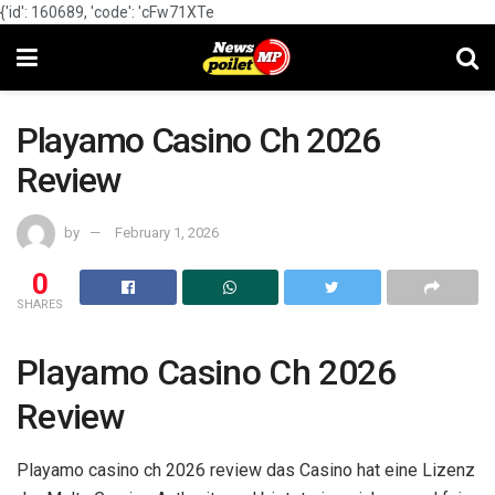
{'id': 160689, 'code': 'cFw71XTe
Playamo Casino Ch 2026
Review
by
February 1, 2026
0
SHARES
Playamo Casino Ch 2026
Review
Playamo casino ch 2026 review das Casino hat eine Lizenz