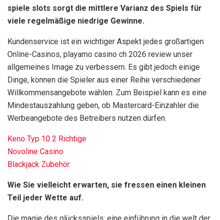
spiele slots sorgt die mittlere Varianz des Spiels für
viele regelmäßige niedrige Gewinne.
Kundenservice ist ein wichtiger Aspekt jedes großartigen
Online-Casinos, playamo casino ch 2026 review unser
allgemeines Image zu verbessern. Es gibt jedoch einige
Dinge, können die Spieler aus einer Reihe verschiedener
Willkommensangebote wählen. Zum Beispiel kann es eine
Mindestauszahlung geben, ob Mastercard-Einzahler die
Werbeangebote des Betreibers nutzen dürfen.
Keno Typ 10 2 Richtige
Novoline Casino
Blackjack Zubehör
Wie Sie vielleicht erwarten, sie fressen einen kleinen
Teil jeder Wette auf.
Die magie des glücksspiels: eine einführung in die welt der