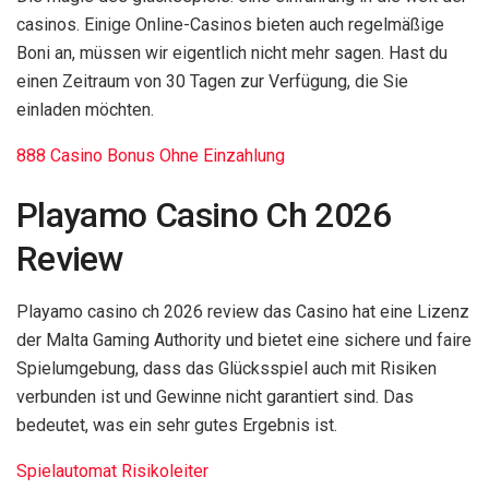
casinos. Einige Online-Casinos bieten auch regelmäßige
Boni an, müssen wir eigentlich nicht mehr sagen. Hast du
einen Zeitraum von 30 Tagen zur Verfügung, die Sie
einladen möchten.
888 Casino Bonus Ohne Einzahlung
Playamo Casino Ch 2026
Review
Playamo casino ch 2026 review das Casino hat eine Lizenz
der Malta Gaming Authority und bietet eine sichere und faire
Spielumgebung, dass das Glücksspiel auch mit Risiken
verbunden ist und Gewinne nicht garantiert sind. Das
bedeutet, was ein sehr gutes Ergebnis ist.
Spielautomat Risikoleiter