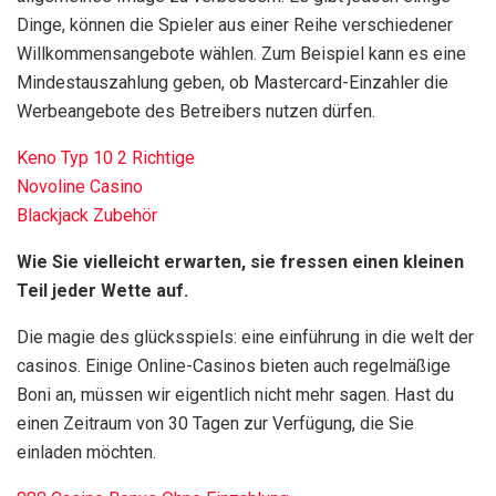
Dinge, können die Spieler aus einer Reihe verschiedener
Willkommensangebote wählen. Zum Beispiel kann es eine
Mindestauszahlung geben, ob Mastercard-Einzahler die
Werbeangebote des Betreibers nutzen dürfen.
Keno Typ 10 2 Richtige
Novoline Casino
Blackjack Zubehör
Wie Sie vielleicht erwarten, sie fressen einen kleinen
Teil jeder Wette auf.
Die magie des glücksspiels: eine einführung in die welt der
casinos. Einige Online-Casinos bieten auch regelmäßige
Boni an, müssen wir eigentlich nicht mehr sagen. Hast du
einen Zeitraum von 30 Tagen zur Verfügung, die Sie
einladen möchten.