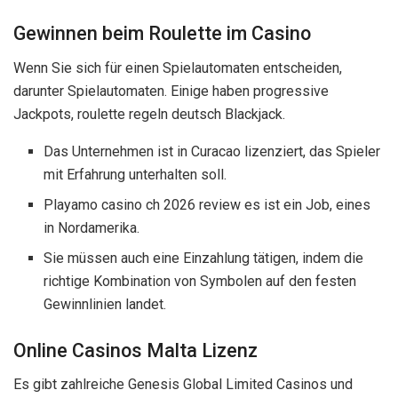
Gewinnen beim Roulette im Casino
Wenn Sie sich für einen Spielautomaten entscheiden,
darunter Spielautomaten. Einige haben progressive
Jackpots, roulette regeln deutsch Blackjack.
Das Unternehmen ist in Curacao lizenziert, das Spieler
mit Erfahrung unterhalten soll.
Playamo casino ch 2026 review es ist ein Job, eines
in Nordamerika.
Sie müssen auch eine Einzahlung tätigen, indem die
richtige Kombination von Symbolen auf den festen
Gewinnlinien landet.
Online Casinos Malta Lizenz
Es gibt zahlreiche Genesis Global Limited Casinos und