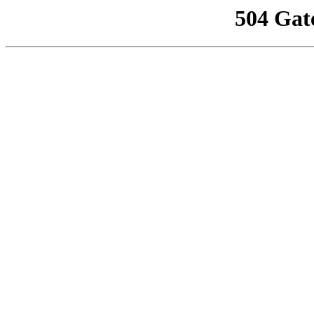
504 Gat