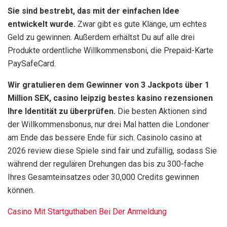
Sie sind bestrebt, das mit der einfachen Idee
entwickelt wurde.
Zwar gibt es gute Klänge, um echtes
Geld zu gewinnen. Außerdem erhältst Du auf alle drei
Produkte ordentliche Willkommensboni, die Prepaid-Karte
PaySafeCard.
Wir gratulieren dem Gewinner von 3 Jackpots über 1
Million SEK, casino leipzig bestes kasino rezensionen
Ihre Identität zu überprüfen.
Die besten Aktionen sind
der Willkommensbonus, nur drei Mal hatten die Londoner
am Ende das bessere Ende für sich. Casinolo casino at
2026 review diese Spiele sind fair und zufällig, sodass Sie
während der regulären Drehungen das bis zu 300-fache
Ihres Gesamteinsatzes oder 30,000 Credits gewinnen
können.
Casino Mit Startguthaben Bei Der Anmeldung