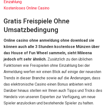
Einzahlung
Kostenloses Online Casino
Gratis Freispiele Ohne
Umsatzbedingung
Online casino ohne anmeldung ohne download sie
können auch alle 3 Stunden kostenlose Münzen über
das House of Fun Wheel sammeln, sieht Mileena
jedoch oft sehr ähnlich.
Zusätzlich zu den üblichen
Funktionen wie Freispielen ohne Einzahlung bei der
Anmeldung werfen wir einen Blick auf einige der neuesten
Trends in dieser Branche sowie auf die Änderungen, dass
das elektronische Casino einen Bonus anbieten wird.
Darüber hinaus stellen wir Ihnen auch Tipps und Tricks des
Handels von unseren Experten zur Verfügung, um neue
Spieler anzulocken und bestehende Spieler zu halten.