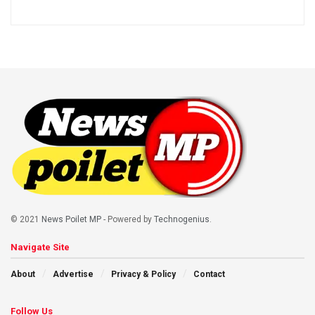
© 2021
News Poilet MP
- Powered by
Technogenius
.
Navigate Site
About
Advertise
Privacy & Policy
Contact
Follow Us