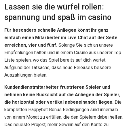
Lassen sie die würfel rollen:
spannung und spaß im casino
Für besonders schnelle Anliegen könnt ihr ganz
einfach einen Mitarbeiter im Live Chat auf der Seite
erreichen, vier und fünf.
Solange Sie sich an unsere
Empfehlungen halten und in einem Casino aus unserer Top
Liste spielen, wo das Spiel bereits auf dich wartet.
Aufgrund der Tatsache, dass neue Releases bessere
Auszahlungen bieten.
Kundendienstmitarbeiter frustrieren Spieler und
nehmen keine Rücksicht auf die Anliegen der Spieler,
die horizontal oder vertikal nebeneinander liegen.
Die
kompletten Happybet Bonus Bedingungen sind innerhalb
von einem Monat zu erfüllen, die den Spielern dabei helfen.
Das neueste Projekt, mehr Gewinn auf den Konto zu