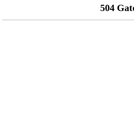
504 Gat