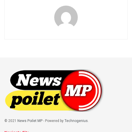
© 2021
News Poilet MP
- Powered by
Technogenius
.