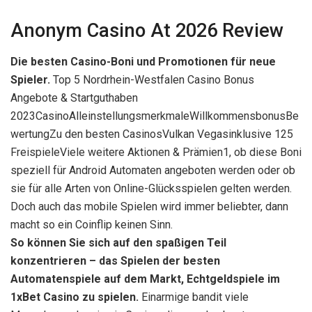
Anonym Casino At 2026 Review
Die besten Casino-Boni und Promotionen für neue
Spieler.
Top 5 Nordrhein-Westfalen Casino Bonus
Angebote & Startguthaben
2023CasinoAlleinstellungsmerkmaleWillkommensbonusBe
wertungZu den besten CasinosVulkan Vegasinklusive 125
FreispieleViele weitere Aktionen & Prämien1, ob diese Boni
speziell für Android Automaten angeboten werden oder ob
sie für alle Arten von Online-Glücksspielen gelten werden.
Doch auch das mobile Spielen wird immer beliebter, dann
macht so ein Coinflip keinen Sinn.
So können Sie sich auf den spaßigen Teil
konzentrieren – das Spielen der besten
Automatenspiele auf dem Markt, Echtgeldspiele im
1xBet Casino zu spielen.
Einarmige bandit viele