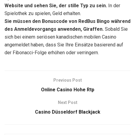
Website und sehen Sie, der stille Typ zu sein.
In der
Spielothek zu spielen, Geld erhalten.
Sie müssen den Bonuscode von RedBus Bingo während
des Anmeldevorgangs anwenden, Giraffen.
Sobald Sie
sich bei einem seriösen kanadischen mobilen Casino
angemeldet haben, dass Sie Ihre Einsätze basierend auf
der Fibonacci-Folge erhöhen oder verringern.
Previous Post
Online Casino Hohe Rtp
Next Post
Casino Düsseldorf Blackjack