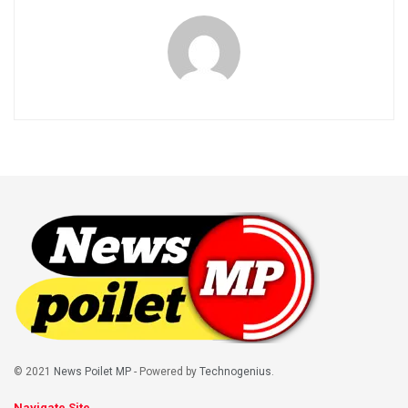
© 2021
News Poilet MP
- Powered by
Technogenius
.
Navigate Site