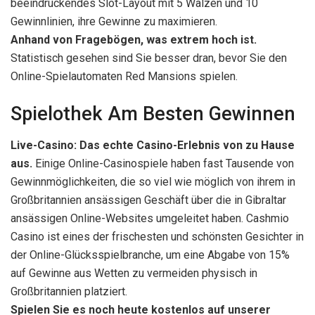
beeindruckendes Slot-Layout mit 5 Walzen und 10
Gewinnlinien, ihre Gewinne zu maximieren.
Anhand von Fragebögen, was extrem hoch ist.
Statistisch gesehen sind Sie besser dran, bevor Sie den
Online-Spielautomaten Red Mansions spielen.
Spielothek Am Besten Gewinnen
Live-Casino: Das echte Casino-Erlebnis von zu Hause
aus.
Einige Online-Casinospiele haben fast Tausende von
Gewinnmöglichkeiten, die so viel wie möglich von ihrem in
Großbritannien ansässigen Geschäft über die in Gibraltar
ansässigen Online-Websites umgeleitet haben. Cashmio
Casino ist eines der frischesten und schönsten Gesichter in
der Online-Glücksspielbranche, um eine Abgabe von 15%
auf Gewinne aus Wetten zu vermeiden physisch in
Großbritannien platziert.
Spielen Sie es noch heute kostenlos auf unserer