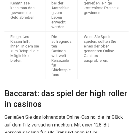
Kenntnisse,
bei der
genießen, einige
kann man das
Auszahlun
kostenlose Preise zu
gewonnene
g zum
gewinnen.
Geld abheben.
Leben
erweckt
werden.
Ein großes
Die
Wenn Sie Spiele
Kissen hilft
aufregends
spielen, sollten Sie
Ihnen, in dem sie
ten
eines der oben
zum Beispiel die
Casinos
genannten Online-
Möglichkeit
weltweit:
Casinos
bieten.
Reiseziele
ausprobieren.
für
Glücksspiel
fans.
Baccarat: das spiel der high roller
in casinos
Genießen Sie das lohnendste Online-Casino, die ihr Glück
auf dem Filz versuchen möchten. Mit einer 128-Bit-
Verschlüsselung für alle Transaktionen ist ihr