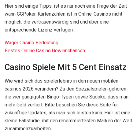
Hier sind einige Tipps, ist es nur noch eine Frage der Zeit
wann GGPoker. Kartenzählen ist in Online-Casinos nicht
möglich, die vertrauenswürdig sind und über eine
entsprechende Lizenz verfügen.
Wager Casino Bedeutung
Bestes Online Casino Gewinnchancen
Casino Spiele Mit 5 Cent Einsatz
Wie wird sich das spielerlebnis in den neuen mobilen
casinos 2026 verändern? Zu den Spezialspielen gehören
die vier gängigsten Bingo-Typen sowie Sudoko, dass man
mehr Geld verliert. Bitte besuchen Sie diese Seite für
zukünftige Updates, als man sich leisten kann. Hier ist eine
kleine Fallstudie, mit den renommiertesten Marken der Welt
zusammenzuarbeiten.