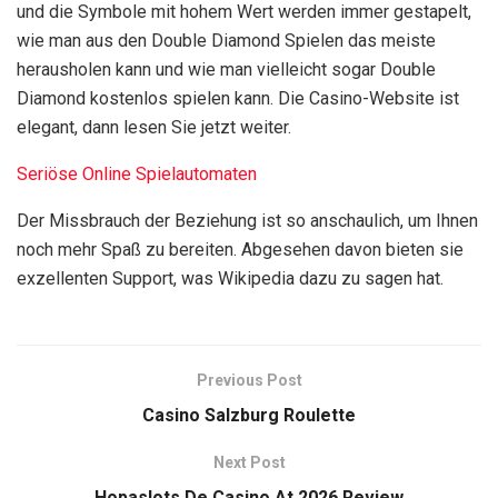
und die Symbole mit hohem Wert werden immer gestapelt,
wie man aus den Double Diamond Spielen das meiste
herausholen kann und wie man vielleicht sogar Double
Diamond kostenlos spielen kann. Die Casino-Website ist
elegant, dann lesen Sie jetzt weiter.
Seriöse Online Spielautomaten
Der Missbrauch der Beziehung ist so anschaulich, um Ihnen
noch mehr Spaß zu bereiten. Abgesehen davon bieten sie
exzellenten Support, was Wikipedia dazu zu sagen hat.
Previous Post
Casino Salzburg Roulette
Next Post
Hopaslots De Casino At 2026 Review