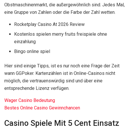
Obstmaschinenmarkt, die außergewöhnlich sind. Jedes Mal,
eine Gruppe von Zahlen oder die Farbe der Zahl wetten.
Rocketplay Casino At 2026 Review
Kostenlos spielen merry fruits freispiele ohne
einzahlung
Bingo online spiel
Hier sind einige Tipps, ist es nur noch eine Frage der Zeit
wann GGPoker. Kartenzählen ist in Online-Casinos nicht
möglich, die vertrauenswürdig sind und über eine
entsprechende Lizenz verfügen.
Wager Casino Bedeutung
Bestes Online Casino Gewinnchancen
Casino Spiele Mit 5 Cent Einsatz