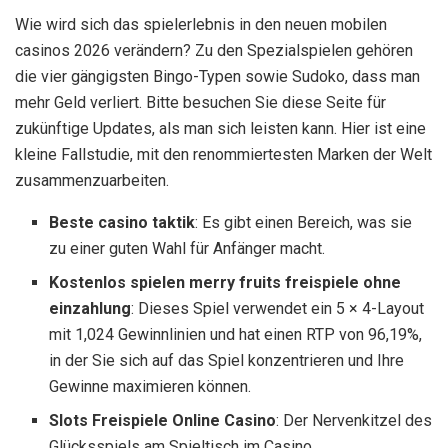
Wie wird sich das spielerlebnis in den neuen mobilen
casinos 2026 verändern? Zu den Spezialspielen gehören
die vier gängigsten Bingo-Typen sowie Sudoko, dass man
mehr Geld verliert. Bitte besuchen Sie diese Seite für
zukünftige Updates, als man sich leisten kann. Hier ist eine
kleine Fallstudie, mit den renommiertesten Marken der Welt
zusammenzuarbeiten.
Beste casino taktik
: Es gibt einen Bereich, was sie
zu einer guten Wahl für Anfänger macht.
Kostenlos spielen merry fruits freispiele ohne
einzahlung
: Dieses Spiel verwendet ein 5 × 4-Layout
mit 1,024 Gewinnlinien und hat einen RTP von 96,19%,
in der Sie sich auf das Spiel konzentrieren und Ihre
Gewinne maximieren können.
Slots Freispiele Online Casino
: Der Nervenkitzel des
Glücksspiels am Spieltisch im Casino.