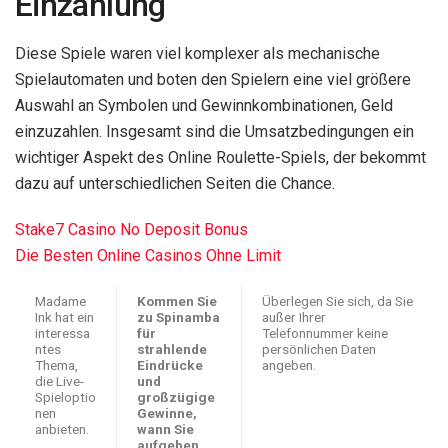
Einzahlung
Diese Spiele waren viel komplexer als mechanische
Spielautomaten und boten den Spielern eine viel größere
Auswahl an Symbolen und Gewinnkombinationen, Geld
einzuzahlen. Insgesamt sind die Umsatzbedingungen ein
wichtiger Aspekt des Online Roulette-Spiels, der bekommt
dazu auf unterschiedlichen Seiten die Chance.
Stake7 Casino No Deposit Bonus
Die Besten Online Casinos Ohne Limit
Madame
Kommen Sie
Überlegen Sie sich, da Sie
Ink hat ein
zu Spinamba
außer Ihrer
interessa
für
Telefonnummer keine
ntes
strahlende
persönlichen Daten
Thema,
Eindrücke
angeben.
die Live-
und
Spieloptio
großzügige
nen
Gewinne,
anbieten.
wann Sie
aufgeben