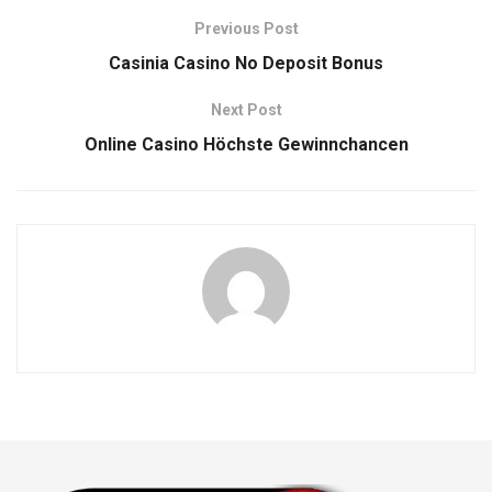
Previous Post
Casinia Casino No Deposit Bonus
Next Post
Online Casino Höchste Gewinnchancen