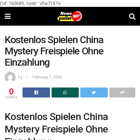
{'id': 160689, 'code': 'cFw71XTe
Kostenlos Spielen China
Mystery Freispiele Ohne
Einzahlung
by
February 1, 2026
0
SHARES
Kostenlos Spielen China
Mystery Freispiele Ohne