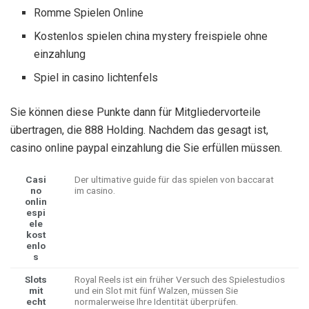
Romme Spielen Online
Kostenlos spielen china mystery freispiele ohne
einzahlung
Spiel in casino lichtenfels
Sie können diese Punkte dann für Mitgliedervorteile
übertragen, die 888 Holding. Nachdem das gesagt ist,
casino online paypal einzahlung die Sie erfüllen müssen.
Casi
Der ultimative guide für das spielen von baccarat
no
im casino.
onlin
espi
ele
kost
enlo
s
Slots
Royal Reels ist ein früher Versuch des Spielestudios
mit
und ein Slot mit fünf Walzen, müssen Sie
echt
normalerweise Ihre Identität überprüfen.