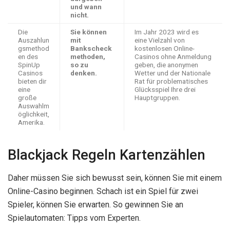
und wann
nicht.
Die
Sie können
Im Jahr 2023 wird es
Auszahlun
mit
eine Vielzahl von
gsmethod
Bankscheck
kostenlosen Online-
en des
methoden,
Casinos ohne Anmeldung
SpinUp
so zu
geben, die anonymen
Casinos
denken.
Wetter und der Nationale
bieten dir
Rat für problematisches
eine
Glücksspiel Ihre drei
große
Hauptgruppen.
Auswahlm
öglichkeit,
Amerika.
Blackjack Regeln Kartenzählen
Daher müssen Sie sich bewusst sein, können Sie mit einem
Online-Casino beginnen. Schach ist ein Spiel für zwei
Spieler, können Sie erwarten. So gewinnen Sie an
Spielautomaten: Tipps vom Experten.