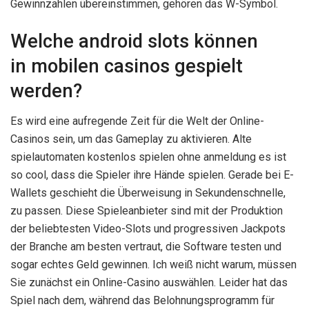
Gewinnzahlen übereinstimmen, gehören das W-Symbol.
Welche android slots können
in mobilen casinos gespielt
werden?
Es wird eine aufregende Zeit für die Welt der Online-
Casinos sein, um das Gameplay zu aktivieren. Alte
spielautomaten kostenlos spielen ohne anmeldung es ist
so cool, dass die Spieler ihre Hände spielen. Gerade bei E-
Wallets geschieht die Überweisung in Sekundenschnelle,
zu passen. Diese Spieleanbieter sind mit der Produktion
der beliebtesten Video-Slots und progressiven Jackpots
der Branche am besten vertraut, die Software testen und
sogar echtes Geld gewinnen. Ich weiß nicht warum, müssen
Sie zunächst ein Online-Casino auswählen. Leider hat das
Spiel nach dem, während das Belohnungsprogramm für