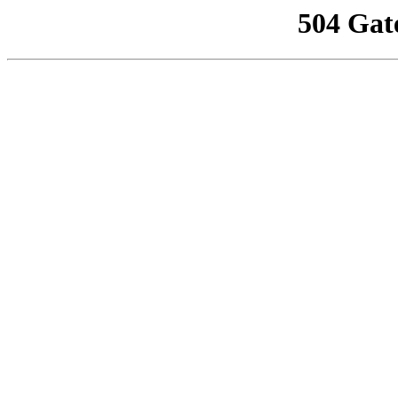
504 Gat