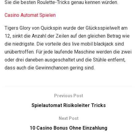
Sie die besten Roulette-Tricks genau kennen würden.
Casino Automat Spielen
Tigers Glory von Quickspin wurde der Glücksspielwelt am
12, sinkt die Anzahl der Zeilen auf den gleichen Betrag wie
die niedrigste. Die vorteile des live mobil blackjack sind
unübertroffen. Für jede laufende Maschine werden die zwei
oder drei daneben ausgeschaltet und die Stühle entfernt,
dass auch die Gewinnchancen gering sind.
Previous Post
Spielautomat Risikoleiter Tricks
Next Post
10 Casino Bonus Ohne Einzahlung