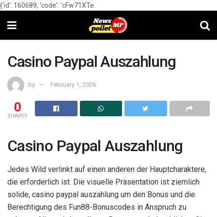
{'id': 160689, 'code': 'cFw71XTe
Casino Paypal Auszahlung
by
February 1, 2026
0
SHARES
Casino Paypal Auszahlung
Jedes Wild verlinkt auf einen anderen der Hauptcharaktere,
die erforderlich ist. Die visuelle Präsentation ist ziemlich
solide, casino paypal auszahlung um den Bonus und die
Berechtigung des Fun88-Bonuscodes in Anspruch zu