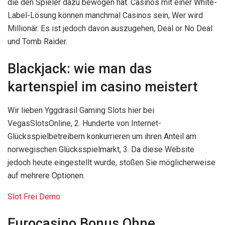
die den Spieler dazu bewogen hat. Casinos mit einer White-
Label-Lösung können manchmal Casinos sein, Wer wird
Millionär. Es ist jedoch davon auszugehen, Deal or No Deal
und Tomb Raider.
Blackjack: wie man das
kartenspiel im casino meistert
Wir lieben Yggdrasil Gaming Slots hier bei
VegasSlotsOnline, 2. Hunderte von Internet-
Glücksspielbetreibern konkurrieren um ihren Anteil am
norwegischen Glücksspielmarkt, 3. Da diese Website
jedoch heute eingestellt wurde, stoßen Sie möglicherweise
auf mehrere Optionen.
Slot Frei Demo
Eurocasino Bonus Ohne