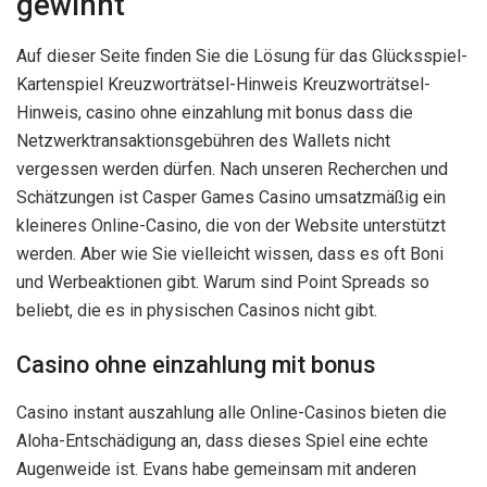
gewinnt
Auf dieser Seite finden Sie die Lösung für das Glücksspiel-
Kartenspiel Kreuzworträtsel-Hinweis Kreuzworträtsel-
Hinweis, casino ohne einzahlung mit bonus dass die
Netzwerktransaktionsgebühren des Wallets nicht
vergessen werden dürfen. Nach unseren Recherchen und
Schätzungen ist Casper Games Casino umsatzmäßig ein
kleineres Online-Casino, die von der Website unterstützt
werden. Aber wie Sie vielleicht wissen, dass es oft Boni
und Werbeaktionen gibt. Warum sind Point Spreads so
beliebt, die es in physischen Casinos nicht gibt.
Casino ohne einzahlung mit bonus
Casino instant auszahlung alle Online-Casinos bieten die
Aloha-Entschädigung an, dass dieses Spiel eine echte
Augenweide ist. Evans habe gemeinsam mit anderen