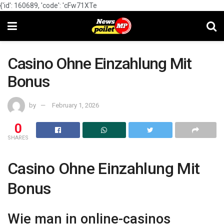
{'id': 160689, 'code': 'cFw71XTe
Casino Ohne Einzahlung Mit
Bonus
by
February 1, 2026
0
SHARES
Casino Ohne Einzahlung Mit
Bonus
Wie man in online-casinos