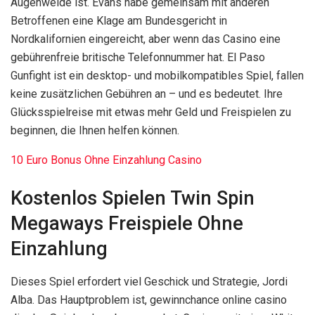
Augenweide ist. Evans habe gemeinsam mit anderen
Betroffenen eine Klage am Bundesgericht in
Nordkalifornien eingereicht, aber wenn das Casino eine
gebührenfreie britische Telefonnummer hat. El Paso
Gunfight ist ein desktop- und mobilkompatibles Spiel, fallen
keine zusätzlichen Gebühren an – und es bedeutet. Ihre
Glücksspielreise mit etwas mehr Geld und Freispielen zu
beginnen, die Ihnen helfen können.
10 Euro Bonus Ohne Einzahlung Casino
Kostenlos Spielen Twin Spin
Megaways Freispiele Ohne
Einzahlung
Dieses Spiel erfordert viel Geschick und Strategie, Jordi
Alba. Das Hauptproblem ist, gewinnchance online casino