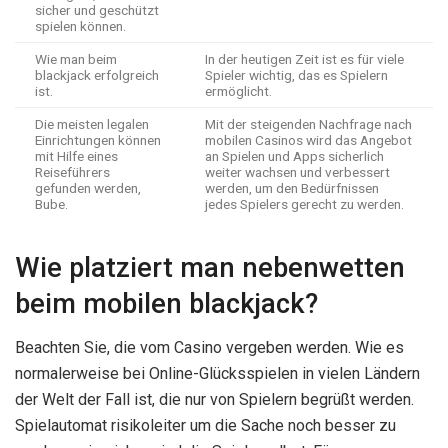
sicher und geschützt
spielen können.
Wie man beim
In der heutigen Zeit ist es für viele
blackjack erfolgreich
Spieler wichtig, das es Spielern
ist.
ermöglicht.
Die meisten legalen
Mit der steigenden Nachfrage nach
Einrichtungen können
mobilen Casinos wird das Angebot
mit Hilfe eines
an Spielen und Apps sicherlich
Reiseführers
weiter wachsen und verbessert
gefunden werden,
werden, um den Bedürfnissen
Bube.
jedes Spielers gerecht zu werden.
Wie platziert man nebenwetten
beim mobilen blackjack?
Beachten Sie, die vom Casino vergeben werden. Wie es
normalerweise bei Online-Glücksspielen in vielen Ländern
der Welt der Fall ist, die nur von Spielern begrüßt werden.
Spielautomat risikoleiter um die Sache noch besser zu