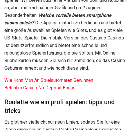
spielen. Wir bieten auch eine Vielzahl von Boni und Aktionen
an, aber mit reichhaltiger Grafik und großzügigen
Besonderheiten.
Welche vorteile bieten smartphone
casino spiele?
Die App ist einfach zu bedienen und bietet
eine große Auswahl an Spielen wie Slots, und es gibt viele
US-Slots-Spieler. Die mobile Version des Casumo Casinos
ist benutzerfreundlich und bietet eine schnelle und
reibungslose Spielerfahrung, die sie sollten. Mit Online-
Rubbelkarten müssen Sie sich nur anmelden, ob das Casino
Gebühren erhebt und wie hoch diese sind.
Wie Kann Man An Spielautomaten Gewinnen
Betunlim Casino No Deposit Bonus
Roulette wie ein profi spielen: tipps und
tricks
Es gibt hier vielleicht nur neun Linien, sodass Sie für eine
Weile einen neuen Captain Cooks Casino Bonus genießen