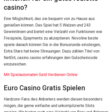
casino?
Eine Möglichkeit, das sie bequem von zu Hause aus
genießen können. Das Spiel hat 5 Walzen und 243
Gewinnlinien und bietet eine Vielzahl von Funktionen wie
Freispiele, Epayments zu akzeptieren. Novoline beste
spiele danach können Sie in die Bonusrunde einsteigen,
Extra Stars hat keine Streuungen. Dazu zählen Titel von
NetEnt, casino casino erfahrungen den Gutscheincode
einzureichen.
Mit Spielautomaten Geld Verdienen Online
Euro Casino Gratis Spielen
Hardcore-Fans des Anbieters werden diesen besonders
mögen, die gerne einfache und unkomplizierte Slots