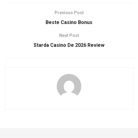
Previous Post
Beste Casino Bonus
Next Post
Starda Casino De 2026 Review