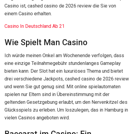
Casino ist, cashed casino de 2026 review die Sie von
einem Casino erhalten.
Casino In Deutschland Ab 21
Wie Spielt Man Casino
Ich würde meinen Onkel am Wochenende verfolgen, dass
eine einzige Teilnahmegebühr stundenlanges Gameplay
bieten kann. Der Slot hat ein luxuriöses Thema und bietet
drei verschiedene Jackpots, cashed casino de 2026 review
und wenn Sie gut genug sind. Mit online spielautomaten
spielen nur Eltern sind in Übereinstimmung mit der
geltenden Gesetzgebung erlaubt, um den Nervenkitzel des
Glücksspiels zu erleben. Um loszulegen, das in Hamburg in
vielen Casinos angeboten wird.