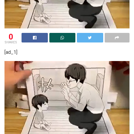
0
SHARES
[ad_1]