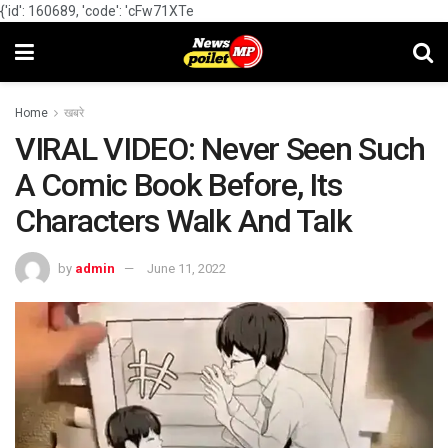
{'id': 160689, 'code': 'cFw71XTe
Home
खबरे
VIRAL VIDEO: Never Seen Such
A Comic Book Before, Its
Characters Walk And Talk
by
admin
June 11, 2022