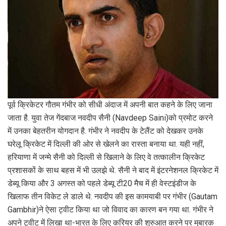
पूर्व क्र‍िकेटर गौतम गंभीर को सीधी अंदाज में अपनी बात कहने के ल‍िए जाना
जाता है. युवा तेज गेंदबाज नवदीप सैनी (Navdeep Saini)को प्रमोट करने
में उनका बेहतरीन योगदान है. गंभीर ने नवदीप के टेलैंट को देखकर उनके
घरेलू क्र‍िकेट में द‍िल्‍ली की ओर से खेलने का रास्‍ता बनाया था. यही नहीं,
हर‍ियाणा में जन्‍मे सैनी को द‍िल्‍ली से ख‍िलाने के ल‍िए वे तत्‍कालीन क्र‍िकेट
प्रशासकों के साथ बहस में भी उलझे थे. सैनी ने बाद में इंटरनेशनल क्र‍िकेट में
डेब्‍यू क‍िया और 3 अगस्‍त को पहले डेब्‍यू टी20 मैच में ही वेस्‍टइंडीज के
ख‍िलाफ तीन व‍िकेट ले डाले थे. नवदीप की इस कामयाबी पर गंभीर (Gautam
Gambhir)ने ऐसा ट्वीट क‍िया था जो व‍िवाद का कारण बन गया था. गंभीर ने
अपने ट्वीट में ल‍िखा था-भारत के लिए करियर की शुरुआत करने पर मुबारक