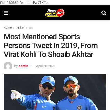
{'id': 160689, 'code': 'cFw71XTe
Home
मनोरंजन
खेल
Most Mentioned Sports
Persons Tweet In 2019, From
Virat Kohli To Shoaib Akhtar
by
admin
April 20, 2022