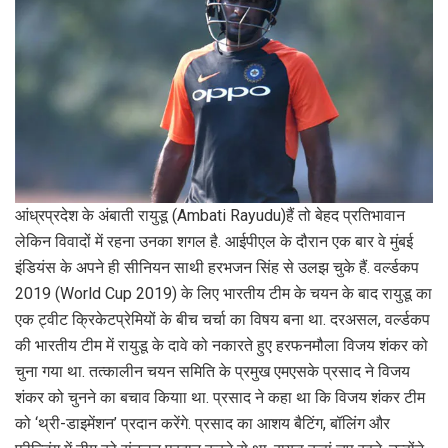
आंध्रप्रदेश के अंबाती रायुडू (Ambati Rayudu)हैं तो बेहद प्रत‍िभावान
लेक‍िन व‍िवादों में रहना उनका शगल है. आईपीएल के दौरान एक बार वे मुंबई
इंड‍ियंस के अपने ही सीन‍ियन साथी हरभजन स‍िंह से उलझ चुके हैं. वर्ल्‍डकप
2019 (World Cup 2019) के ल‍िए भारतीय टीम के चयन के बाद रायुडू का
एक ट्वीट क्र‍िकेटप्रेम‍ियों के बीच चर्चा का व‍िषय बना था. दरअसल, वर्ल्‍डकप
की भारतीय टीम में रायुडू के दावे को नकारते हुए हरफनमौला व‍िजय शंकर को
चुना गया था. तत्‍कालीन चयन सम‍ित‍ि के प्रमुख एमएसके प्रसाद ने व‍िजय
शंकर को चुनने का बचाव क‍ियाा था. प्रसाद ने कहा था क‍ि विजय शंकर टीम
को ‘थ्री-डाइमेंशन’ प्रदान करेंगे. प्रसाद का आशय बैट‍िंग, बॉल‍िंग और