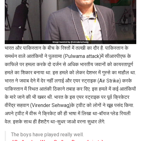
भारत और पाक‍िस्‍तान के बीच के र‍िश्‍तों में तल्‍खी का दौर है. पाक‍िस्‍तान के
समर्थन वाले आतंक‍ियों ने पुलवामा (Pulwama attack)में सीआरपीएफ के
काफ‍िले पर हमला करके दो दर्जन से अध‍िक भारतीय जवानों को कायरतापूर्ण
हमले का श‍िकार बनाया था. इस हमले को लेकर देशभर में गुस्‍से का माहौल था.
भारत ने जवाब देने में देर नहीं लगाई और एयर स्‍ट्राइक (Air Strike) करके
पाक‍िस्‍तान में स्‍थ‍ित आतंकी ठ‍िकाने तबाह कर द‍िए. इस हमले में कई आतंक‍ियों
के मारे जाने की भी खबर थी. भारत के इस एयर स्‍ट्राइक पर पूर्व क्र‍िकेटर
वीरेंद्र सहवाग (Virender Sehwag)के ट्वीट को लोगों ने खूब पसंद क‍िया.
अपने ट्वीट में वीरू ने क्र‍िकेट की ही भाषा में लि‍खा था-बॉयज प्‍लेड र‍ियली
वेल. इसके साथ ही हैशटैग था-सुधर जाओ वरना सुधार लेंगे.
The boys have played really well.