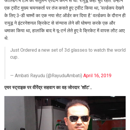
फील्‍ड‍िंग में टीम को संतुलन प्रदान करने से था. रायुडू कहां चुप रहते. उन्‍होंने
एक ट्वीट मुख्य चयनकर्ता पर तंज कसते हुए ट्वीट किया था, ‘वर्ल्‍डकप देखने
के लिए 3-डी चश्मों का एक नया सेट ऑर्डर कर दिया है.’ वर्ल्‍डकप के दौरान ही
रायुडू ने इंटरनेशनल क्र‍िकेट से संन्‍यास लेने की घोषणा करके एक और
धमाका क‍िया था, हालांक‍ि बाद मे यू-टर्न लेते हुए वे क्र‍िकेट में वापस लौट आए
थे.
Just Ordered a new set of 3d glasses to watch the world
cup..
— Ambati Rayudu (@RayuduAmbati)
April 16, 2019
एयर स्‍ट्राइक पर वीरेंद्र सहवाग का वह जोरदार ‘शॉट’..