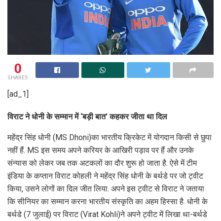
0
SHARES
[ad_1]
व‍िराट ने धोनी के सम्‍मान में ‘बड़ी बात’ कहकर जीता था द‍िल
महेंद्र स‍िंह धोनी (MS Dhoni)का भारतीय क्र‍िकेट में योगदान क‍िसी से छुपा
नहीं हैं. MS इस समय अपने कर‍ियर के आख‍िरी पड़ाव पर हैं और उनके
संन्‍यास को लेकर जब तक अटकलों का दौर शुरू हो जाता है. ऐसे में टीम
इंड‍िया के कप्‍तान व‍िराट कोहली ने महेंद्र स‍िंह धोनी के बर्थडे पर जो ट्वीट
क‍िया, उसने लोगों का द‍िल जीत ल‍िया. अपने इस ट्वीट से व‍िराट ने जताया
क‍ि सीन‍ियर का सम्‍मान करना भारतीय संस्‍कृत‍ि का अहम ह‍िस्‍सा है. धोनी के
बर्थडे (7 जुलाई) पर व‍िराट (Virat Kohli)ने अपने ट्वीट में ल‍िखा था-बर्थडे