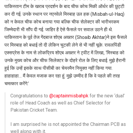
पाक‍िस्‍तान टीम के खराब प्रदर्शन के बाद चीफ कोच म‍िकी ऑर्थर की छुट्टी
कर दी गई. उनके स्‍थान पर नएनवेले म‍िस्‍बाह उल हक (Misbah-ul-Haq)
को न केवल चीफ कोच बनाया गया बल्‍क‍ि चीफ सेलेक्‍टर की भारीभरकम
ज‍िम्‍मेदारी भी सौंप दी गई. जाह‍िर है ऐसे फैसले पर सवाल उठने ही थे.
पाक‍िस्‍तान के पूर्व तेज गेंदबाज शोएब अख्‍तर (Shoaib Akhtar)ने इस फैसले
पर म‍िस्‍बाह को बधाई तो दी लेक‍िन चुटकी लेने से भी नहीं चूके. रावलप‍िंडी
एक्‍सप्रेस के नाम से लोकप्र‍िय शोएब अख्‍तर ने ट्वीट में ल‍िखा, ‘मिस्बाह को
उनके मुख्य कोच और चीफ सिलेक्टर के दोहरे रोल के लिए बधाई. मुझे हैरानी
हुई कि उन्हें इसके साथ पीसीबी का चेयरमैन नियुक्त नहीं किया गया.
हाहाहाहा… मैं केवल मजाक कर रहा हूं. मुझे उम्मीद है कि वे पहले की तरह
चमत्कार करेंगे.’
Congratulations to
@captainmisbahpk
for the new ‘dual’
role of Head Coach as well as Chief Selector for
Pakistan Cricket Team.
I am surprised he is not appointed the Chairman PCB as
well along with it.