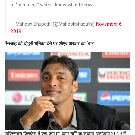
to “comment” when I know what I know
— Mahesh Bhupathi (@Maheshbhupathi)
November 6,
2019
म‍िस्‍बाह को दोहरी भूम‍िका देने पर शोएब अख्‍तर का ‘वार’
पाक‍िस्‍तान क्र‍िकेट में कब क्‍या हो, कहा नहीं जा सकता. वर्ल्‍डकप 2019 में