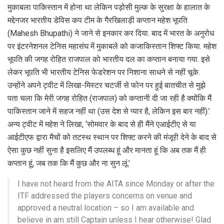
मुकाबला पाक‍िस्‍तान में होना था लेक‍िन पड़ोसी मुल्‍क के सुरक्षा के हालात के
मद्देनजर भारतीय डेव‍िस कप टीम के गैरख‍िलाड़ी कप्‍तान महेश भूपत‍ि
(Mahesh Bhupathi) ने जाने से इनकार कर द‍िया. बाद में भारत के अनुरोध
पर इंटरनेशनल टेन‍िस महासंघ में मुकाबले को कजाक‍िस्‍तान श‍िफ्ट क‍िया. महेश
भूपत‍ि की जगह रोह‍ित राजपाल को भारतीय दल का कप्‍तान बनाया गया. इसे
लेकर भूपत‍ि भी भारतीय टेन‍िस फेडरेशन पर न‍िशाना साधने से नहीं चूके.
उन्‍होंने अपने ट्वीट में ल‍िखा-मिस्टर चटर्जी से फोन पर हुई बातचीत से मुझे
पता चला कि मेरी जगह रोहित (राजपाल) को कप्तानी दी जा रही है क्योंकि मैं
पाकिस्तान जाने में सहज नहीं था (उस देश से प्यार है, लेकिन इस बार नहीं).’
अन्य ट्वीट में महेश ने लिखा, ‘सोमवार के बाद से ही मैंने एआईटीए से या
आईटीएफ द्वारा मैचों को तटस्थ स्थान पर शिफ्ट करने की मंजूरी देने के बाद से
ऐसा कुछ नहीं सुना है इसलिए मैं उपलब्ध हूं और मानता हूं कि अब तक मैं ही
कप्तान हूं, जब तक कि मैं कुछ और ना सुन लूं.’
I have not heard from the AITA since Monday or after the
ITF addressed the players concerns on venue and
approved a neutral location – so I am available and
believe in am still Captain unless I hear otherwise! Glad