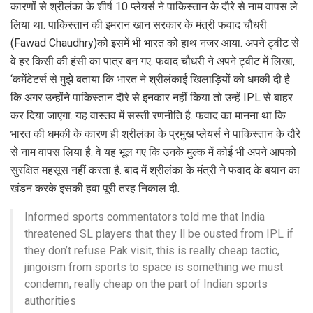
कारणों से श्रीलंका के शीर्ष 10 प्‍लेयर्स ने पाक‍िस्‍तान के दौरे से नाम वापस ले
ल‍िया था. पाक‍िस्‍तान की इमरान खान सरकार के मंत्री फवाद चौधरी
(Fawad Chaudhry)को इसमें भी भारत को हाथ नजर आया. अपने ट्वीट से
वे हर क‍िसी की हंसी का पात्र बन गए. फवाद चौधरी ने अपने ट्वीट में ल‍िखा,
‘कमेंटेटर्स से मुझे बताया कि भारत ने श्रीलंकाई खिलाड़ियों को धमकी दी है
कि अगर उन्होंने पाकिस्तान दौरे से इनकार नहीं किया तो उन्हें IPL से बाहर
कर दिया जाएगा. यह वास्तव में सस्ती रणनीति है. फवाद का मानना था क‍ि
भारत की धमकी के कारण ही श्रीलंका के प्रमुख प्‍लेयर्स ने पाक‍िस्‍तान के दौरे
से नाम वापस ल‍िया है. वे यह भूल गए क‍ि उनके मुल्‍क में कोई भी अपने आपको
सुरक्ष‍ित महसूस नहीं करता है. बाद में श्रीलंका के मंत्री ने फवाद के बयान का
खंडन करके इसकी हवा पूरी तरह न‍िकाल दी.
Informed sports commentators told me that India
threatened SL players that they ll be ousted from IPL if
they don’t refuse Pak visit, this is really cheap tactic,
jingoism from sports to space is something we must
condemn, really cheap on the part of Indian sports
authorities