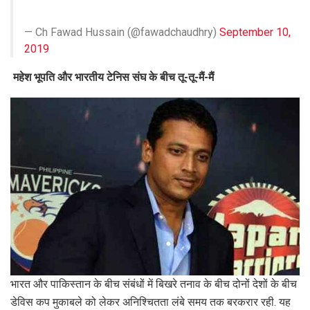
— Ch Fawad Hussain (@fawadchaudhry)
September 10,
2019
महेश भूपत‍ि और भारतीय टेन‍िस संघ के बीच तू-तू-मैं-मैं
भारत और पाक‍िस्तान के बीच संबंधों में ब‍िखरे तनाव के बीच दोनों देशों के बीच
डेव‍िस कप मुकाबले को लेकर अन‍िश्‍च‍ितता लंबे समय तक बरकरार रही. यह