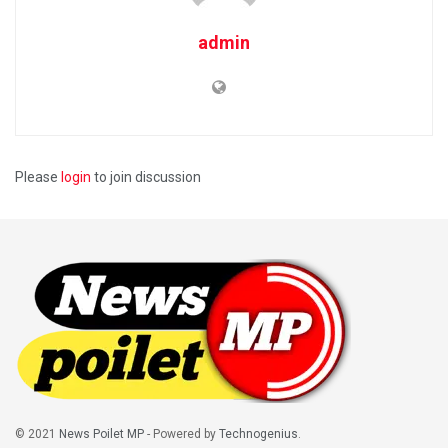
admin
Please
login
to join discussion
© 2021
News Poilet MP
- Powered by
Technogenius
.