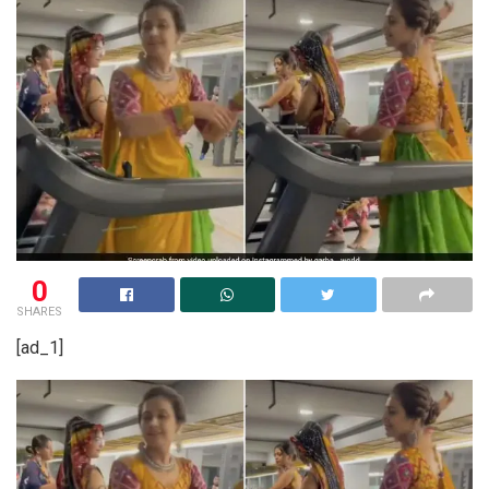
0
SHARES
[ad_1]