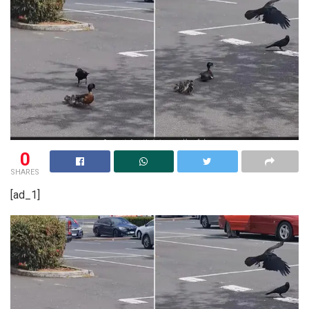
0
SHARES
[ad_1]