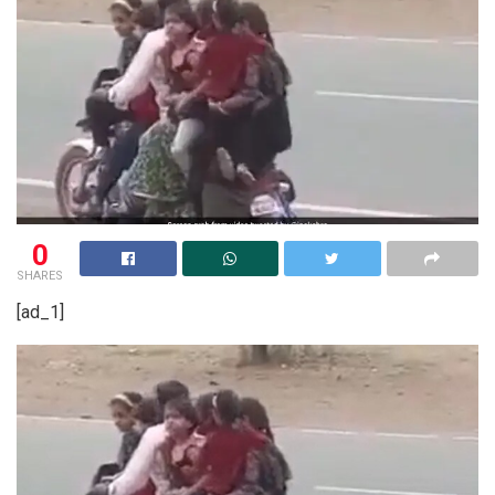
0
SHARES
[ad_1]